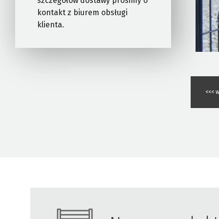
szczegółów dostawy prosimy o
kontakt z biurem obsługi
klienta.
<<< w