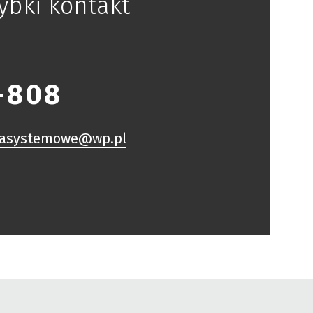
ybki kontakt
-808
iasystemowe@wp.pl