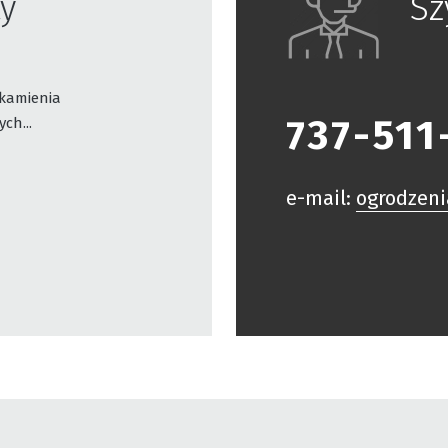
y
Sz
 kamienia
737-511
ch...
e-mail:
ogrodzen